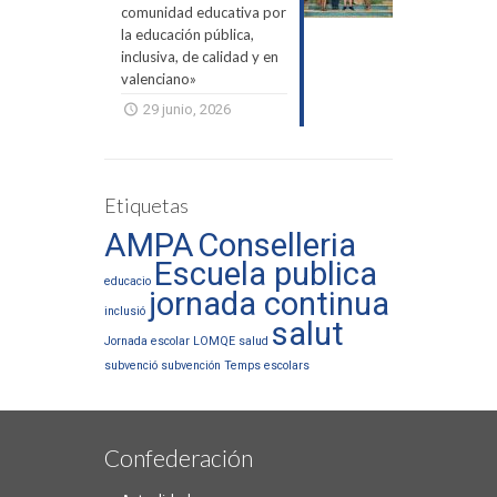
comunidad educativa por
la educación pública,
inclusiva, de calidad y en
valenciano»
29 junio, 2026
Etiquetas
AMPA
Conselleria
Escuela publica
educacio
jornada continua
inclusió
salut
Jornada escolar
LOMQE
salud
subvenció
subvención
Temps escolars
Confederación