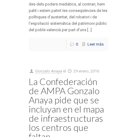
des dels poders mediàtics, al contrari, hem
patit i estem patint les conseqüències de les
polítiques d’austeritat, del robatori i de
l’espoliació sistemàtica del patrimoni públic
del poble valencià per part d’uns [...]
0
Leer más
Gonzalo Anaya
el
29 enero, 2016
La Confederación
de AMPA Gonzalo
Anaya pide que se
incluyan en el mapa
de infraestructuras
los centros que
faltan