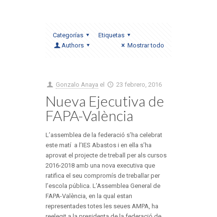
Categorías
Etiquetas
Authors
Mostrar todo
Gonzalo Anaya
el
23 febrero, 2016
Nueva Ejecutiva de
FAPA-València
L’assemblea de la federació s’ha celebrat
este matí a l’IES Abastos i en ella s’ha
aprovat el projecte de treball per als cursos
2016-2018 amb una nova executiva que
ratifica el seu compromís de treballar per
l’escola pública. L’Assemblea General de
FAPA-València, en la qual estan
representades totes les seues AMPA, ha
reelegit a la presidenta de la federació de