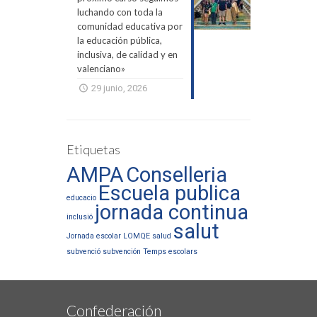
luchando con toda la
comunidad educativa por
la educación pública,
inclusiva, de calidad y en
valenciano»
29 junio, 2026
Etiquetas
AMPA
Conselleria
Escuela publica
educacio
jornada continua
inclusió
salut
Jornada escolar
LOMQE
salud
subvenció
subvención
Temps escolars
Confederación