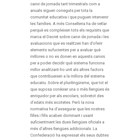
canvi de jornada tant trimestrals com a
anuals siguen coneguts per tota la
comunitat educativa i que puguen intervenir
les famílies. A més Conselleria ha de vetlar
perquè es compleixen tots els requisits que
marca el Decret sobre canvi de jornada i les
avaluacions que es realitzen han d’oferir
elements sufucientes per a avaluar què
millores o no es donen en aquests canvis
per a poder decidir què sistema funciona
millor analitzant-ho unit als altres factors
que contribueixen a la millora del sistema
educatiu. Sobre el plurilingüisme, que tot el
que suposa conèixer una o més llengües és
enriquidor per als escolars, sobretot des
d’edats més xicotetes. Però la nova
normativa ha d’assegurar que les nostres
filles i fills acaben dominant i usant
suficientment les dues llengües oficials a
més d’altres llengües addicionals. La
Confederació ha expressat els seus dubtes