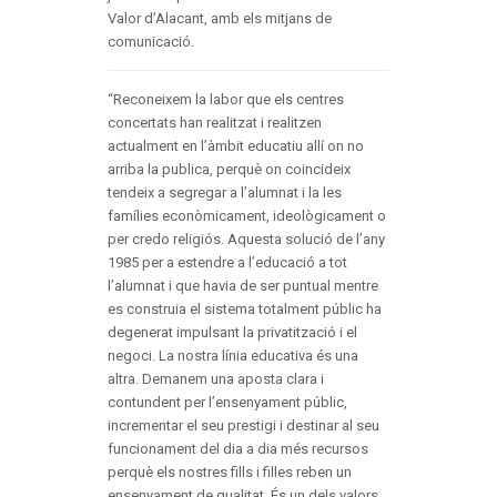
Valor d’Alacant, amb els mitjans de
comunicació.
“Reconeixem la labor que els centres
concertats han realitzat i realitzen
actualment en l’àmbit educatiu allí on no
arriba la publica, perquè on coincideix
tendeix a segregar a l’alumnat i la les
famílies econòmicament, ideològicament o
per credo religiós. Aquesta solució de l’any
1985 per a estendre a l’educació a tot
l’alumnat i que havia de ser puntual mentre
es construia el sistema totalment públic ha
degenerat impulsant la privatització i el
negoci. La nostra línia educativa és una
altra. Demanem una aposta clara i
contundent per l’ensenyament públic,
incrementar el seu prestigi i destinar al seu
funcionament del dia a dia més recursos
perquè els nostres fills i filles reben un
ensenyament de qualitat. És un dels valors