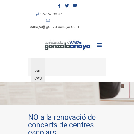
96 352 96 07
gonzaloanaya@gonzaloanaya.com
VAL
CAS
NO a la renovació de
concerts de centres
escolars