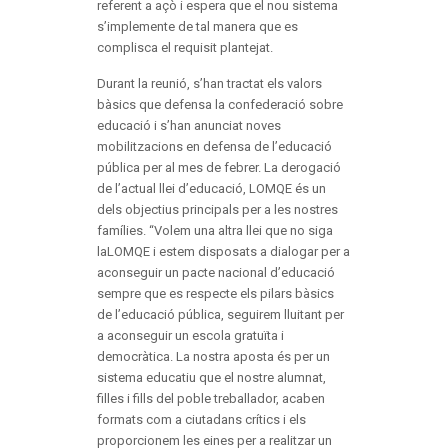
referent a açò i espera que el nou sistema
s’implemente de tal manera que es
complisca el requisit plantejat.
Durant la reunió, s’han tractat els valors
bàsics que defensa la confederació sobre
educació i s’han anunciat noves
mobilitzacions en defensa de l’educació
pública per al mes de febrer. La derogació
de l’actual llei d’educació, LOMQE és un
dels objectius principals per a les nostres
famílies. “Volem una altra llei que no siga
laLOMQE i estem disposats a dialogar per a
aconseguir un pacte nacional d’educació
sempre que es respecte els pilars bàsics
de l’educació pública, seguirem lluitant per
a aconseguir un escola gratuïta i
democràtica. La nostra aposta és per un
sistema educatiu que el nostre alumnat,
filles i fills del poble treballador, acaben
formats com a ciutadans crítics i els
proporcionem les eines per a realitzar un