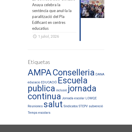
Anaya celebra la
sentència que anul·la la
paralització del Pla
Edificant en centres
educatius
1 juliol, 2026
Etiquetas
AMPA
Conselleria
DANA
Escuela
educacio
EDUCACIÓ
publica
jornada
inclusió
continua
Jornada escolar
LOMQE
salut
Reuniones
Sindicatos
STEPV
subvenció
Temps escolars