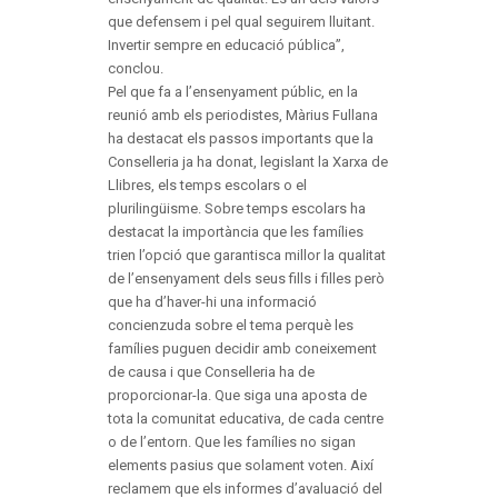
que defensem i pel qual seguirem lluitant.
Invertir sempre en educació pública”,
conclou.
Pel que fa a l’ensenyament públic, en la
reunió amb els periodistes, Màrius Fullana
ha destacat els passos importants que la
Conselleria ja ha donat, legislant la Xarxa de
Llibres, els temps escolars o el
plurilingüisme. Sobre temps escolars ha
destacat la importància que les famílies
trien l’opció que garantisca millor la qualitat
de l’ensenyament dels seus fills i filles però
que ha d’haver-hi una informació
concienzuda sobre el tema perquè les
famílies puguen decidir amb coneixement
de causa i que Conselleria ha de
proporcionar-la. Que siga una aposta de
tota la comunitat educativa, de cada centre
o de l’entorn. Que les famílies no sigan
elements pasius que solament voten. Així
reclamem que els informes d’avaluació del