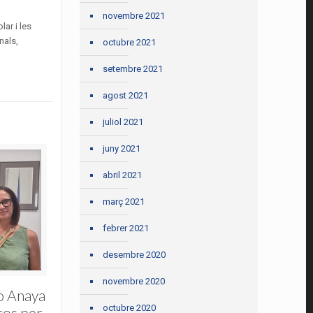
novembre 2021
ar i les
nals,
octubre 2021
setembre 2021
agost 2021
juliol 2021
juny 2021
abril 2021
març 2021
febrer 2021
desembre 2020
novembre 2020
o Anaya
octubre 2020
ços per