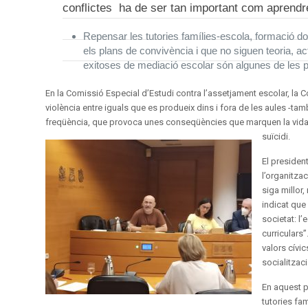
conflictes ha de ser tan important com aprendr
Repensar les tutories famílies-escola, formació do
els plans de convivència i que no siguen teoria, ac
exitoses de mediació escolar són algunes de les 
En la Comissió Especial d’Estudi contra l’assetjament escolar, la 
violència entre iguals que es produeix dins i fora de les aules -també
freqüència, que provoca unes conseqüències que marquen la vida del
suïcidi.
El presiden
l’organitza
siga millor
indicat que
societat: l
curriculars
valors cívi
socialitzaci
En aquest p
tutories fa