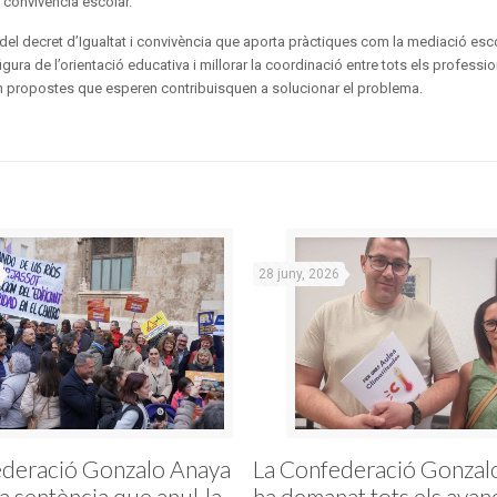
 convivència escolar.
l decret d’Igualtat i convivència que aporta pràctiques com la mediació escol
 figura de l’orientació educativa i millorar la coordinació entre tots els professio
n propostes que esperen contribuisquen a solucionar el problema.
28 juny, 2026
ederació Gonzalo Anaya
La Confederació Gonzal
la sentència que anul·la
ha demanat tots els avan