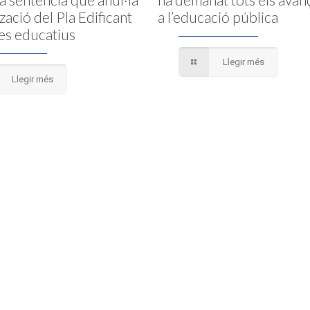
tzació del Pla Edificant
a l’educació pública
es educatius
Llegir més
Llegir més