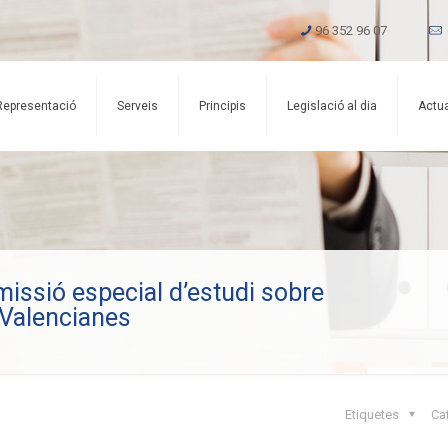
96 352 96 07
Representació
Serveis
Principis
Legislació al dia
Actua
issió especial d’estudi sobre
 Valencianes
Etiquetes
Ca