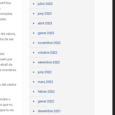
til fins
juliol 2023
s
juny 2023
 formades
nzalo
abril 2023
gener 2023
els valors,
 ha de ser
novembre 2022
octubre 2022
tes
ctuem per
setembre 2022
reball de
ls monstres
juny 2022
març 2022
 del centre
febrer 2022
vindre o
gener 2022
us que no
que la via
desembre 2021