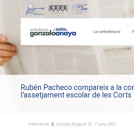
La confederació
Rubén Pacheco compareix a la com
l’assetjament escolar de les Corts
Publicat per
Gonzalo Anaya
el
17 juny, 2022