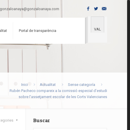
gonzaloanaya@gonzaloanaya.com
VAL
litat
Portal de transparència
Inici
Actualitat
Sense categoría
Rubén Pacheco compareix a la comissió especial d’estudi
sobre l’assetjament escolar de les Corts Valencianes
Buscar
tegories