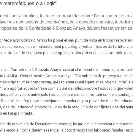
e matemàtiques o a llegir”
cent i per a famílies, lectures compartides sobre l’assetjament escola
tivar les comissions de convivència dels consells escolars, introduir
propostes de la Confederació Gonzalo Anaya davant l’assetjament es
Confederació Gonzalo Anaya ha posat el seu punt de vista en trobar respostes 
 a les xarxes-, on el maltractament psicològic, verbal, físic és de tal intensitat
 xiquet i de la xiqueta per a sempre i el dolor pot ser tan insuportable que p
t de la Confederació Gonzalo Anaya ha citat el referent del mestre que porta e
ció d’AMPA. Deia el mestre Gonzalo Anaya: “Tot saber ha de perseguir que l’
, més solidari, més compressiu, més tolerant i intel·ligent, més obert al món”. 
 “hem aportat aquesta frase com a punt de reflexió sobre l’educació que volem
’educació en valors universals i cívics és tant o més important com els contingu
”. Per això, ha afegit que l’assetjament escolar es pot previndre des de l’educa
cs, des de l’educació emocional i des de la resolució de conflictes des del min
ó en l’etapa infantil.
unt de prevenció de l’assetjament escolar, ha indicat la necessitat de repensar
mília-escola. “Considerem essencial la coordinació i col·laboració família i esc