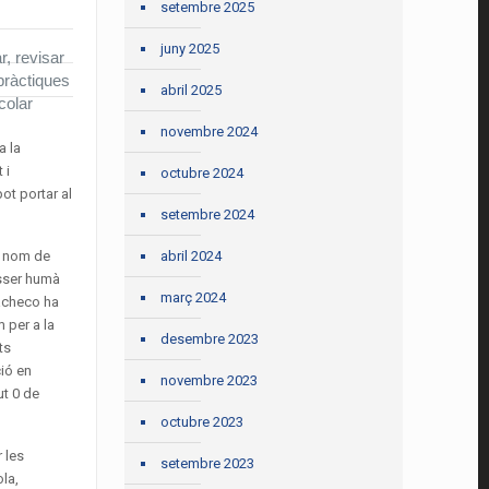
setembre 2025
juny 2025
r, revisar
 pràctiques
abril 2025
colar
novembre 2024
a la
 i
octubre 2024
ot portar al
setembre 2024
abril 2024
l nom de
ésser humà
març 2024
Pacheco ha
 per a la
desembre 2023
ts
ció en
novembre 2023
ut 0 de
octubre 2023
 les
setembre 2023
ola,