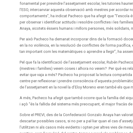
fonamental per previndre l’assetjament escolar, les tutories haurien
l’ESO, intercanviar aquesta observació amb mestres per acordar n
comportaments”, ha indicat Pacheco que ha afegit que “l’escola és
per observar i identificar actituds i resoldre conflictes i les fam
Anaya, xicotets éssers humans i millors persones, més solidaris, m
Per això Pacheco ha demanat incorporar dins de la formació docent
en la no violència, en la resolució de conflictes de forma pacífica, e
tan important com les matemàtiques o aprendre a llegir”, ha assen
Pel que fa la identificació de l’assetjament escolar, Rubén Pache
(mestres i famílies) veiem coses i alhora no veiem? Per què es rela
evitar que vaja a més? Pacheco ha proposat la lectura compartida de
centre per reflexionar i prendre consciència d’aquesta problemàti
de l’assetjament en la novel·la d’Eloy Moreno eren també els que m
A més, Pacheco ha afegit que també ocorre que la família del xiqu
i açò “és la fallida del sistema més preocupant, el major fracàs de 
Sobre el PREVI, des de la Confederació Gonzalo Anaya han valorat q
descartar possibles casos, si no per a pal·liar quan el cas d’ass
l’utilitzen ni als casos més evidents i opten per altres vies de mes