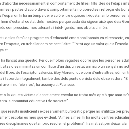
 d’abordar necessàriament el comportament de filles i fills des de l’etapa infan
ormes i pautes d’acció davant comportaments no correctes i reforçar els bon
 l’espai on hi ha un temps de relació entre xiquetes i xiquets, amb persones
ílies hem d’estar al costat dels mestres perquè cada dia siguen això que deia Go
és compressius, més tolerants i intel·ligents, més oberts al món.
 i de les famílies programes d’educació emocional basats en el respecte, en 
n l’empatia, en treballar com se sent l’altre. “És tot açò un valor que a l’escola
yalat.
co ha llançat una qüestió: Per què moltes vegades ocorre que les persones adul
tivitza o es minimitza un conflicte d’un dia, un estat anímic o un senyal i no a
l llibre, de l’escriptor valencià, Eloy Moreno, que com d’entre altres, són un t
ca i l’aborda integralment, també des dels punts de vista dels observadors. “E
iraven i no feien res”, ha assenyalat Pacheco.
et o la xiqueta víctima d’assetjament escolar no troba més opció que anar-se’n
tota la comunitat educativa i de societat”.
ue resulta insuficient i excessivament burocràtic perquè no s’utilitza per pre
etjament escolar és més que evident. “A més a més, hi ha molts centres educati
ures disciplinàries que tampoc resolen el problema”, ha matisat per deixar clar 