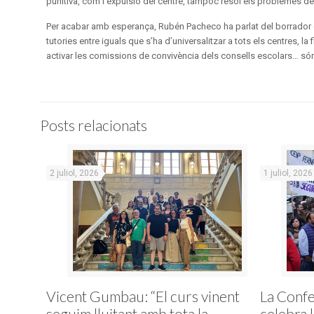
punitiva, com l’expulsió del centre, tampoc resol els problemes de
Per acabar amb esperança, Rubén Pacheco ha parlat del borrador de
tutories entre iguals que s’ha d’universalitzar a tots els centres, la
activar les comissions de convivència dels consells escolars… só
Posts relacionats
2 juliol, 2026
1 juliol, 2026
Vicent Gumbau: “El curs vinent
La Conf
seguim lluitant amb tota la
celebra 