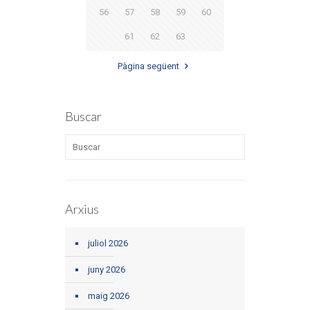
56
57
58
59
60
61
62
63
Pàgina següent
Buscar
Arxius
juliol 2026
juny 2026
maig 2026