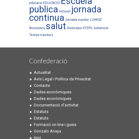
Escuela
educacio
EDUCACIÓ
publica
jornada
inclusió
continua
Jornada escolar
LOMQE
salut
Reuniones
Sindicatos
STEPV
subvenció
Temps escolars
Confederació
Actualitat
Avís Legal i Política de Privacitat
Contacte
Dades econòmiques
Dades econòmiques
Documentació d’activitat
Estatuts
Estatuts
Formació on line i guies
Gonzalo Anaya
Inici