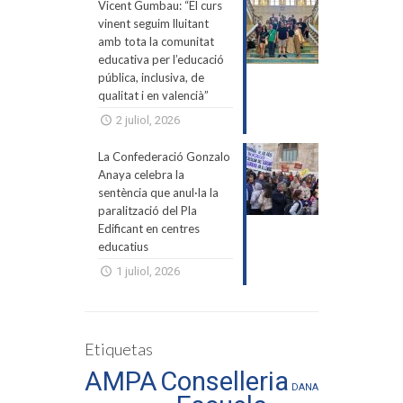
Vicent Gumbau: “El curs
vinent seguim lluitant
amb tota la comunitat
educativa per l’educació
pública, inclusiva, de
qualitat i en valencià”
2 juliol, 2026
La Confederació Gonzalo
Anaya celebra la
sentència que anul·la la
paralització del Pla
Edificant en centres
educatius
1 juliol, 2026
Etiquetas
AMPA
Conselleria
DANA