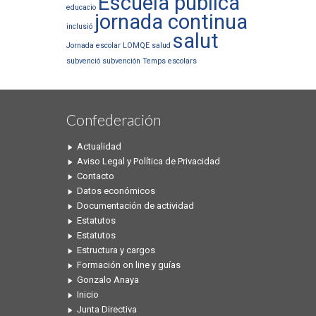
Escuela publica
educacio
jornada continua
inclusió
salut
Jornada escolar
LOMQE
salud
subvenció
subvención
Temps escolars
Confederación
Actualidad
Aviso Legal y Política de Privacidad
Contacto
Datos económicos
Documentación de actividad
Estatutos
Estatutos
Estructura y cargos
Formación on line y guías
Gonzalo Anaya
Inicio
Junta Directiva