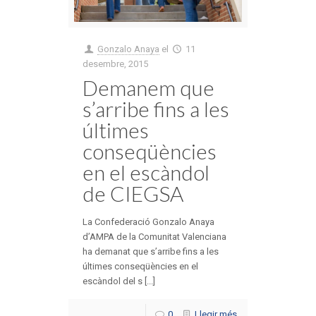
Gonzalo Anaya
el
11
desembre, 2015
Demanem que
s’arribe fins a les
últimes
conseqüències
en el escàndol
de CIEGSA
La Confederació Gonzalo Anaya
d’AMPA de la Comunitat Valenciana
ha demanat que s’arribe fins a les
últimes conseqüències en el
escàndol del s [...]
0
Llegir més