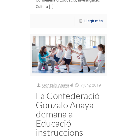
Conselleria d’Educació, Investigació,
Cultura [...]
Llegir més
Gonzalo Anaya
el
7 juny, 2019
La Confederació
Gonzalo Anaya
demana a
Educació
instruccions