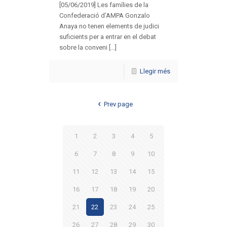
[05/06/2019] Les famílies de la
Confederació d’AMPA Gonzalo
Anaya no tenen elements de judici
suficients per a entrar en el debat
sobre la conveni [...]
Llegir més
Prev page
1
2
3
4
5
6
7
8
9
10
11
12
13
14
15
16
17
18
19
20
21
22
23
24
25
26
27
28
29
30