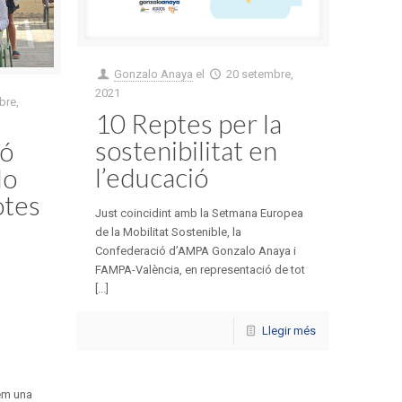
Gonzalo Anaya
el
20 setembre,
2021
bre,
10 Reptes per la
sostenibilitat en
ió
l’educació
lo
otes
Just coincidint amb la Setmana Europea
de la Mobilitat Sostenible, la
Confederació d’AMPA Gonzalo Anaya i
FAMPA-València, en representació de tot
[...]
Llegir més
em una