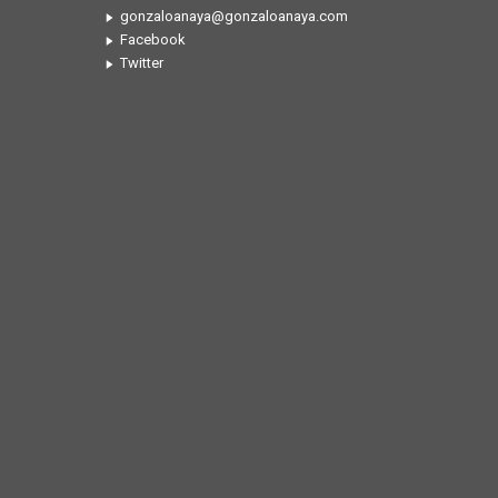
gonzaloanaya@gonzaloanaya.com
Facebook
Twitter