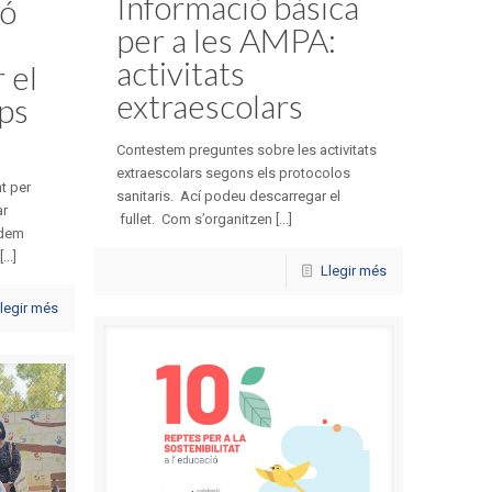
Informació bàsica
ió
per a les AMPA:
activitats
 el
extraescolars
ps
Contestem preguntes sobre les activitats
extraescolars segons els protocolos
t per
sanitaris. Ací podeu descarregar el
ar
fullet. Com s’organitzen [...]
odem
..]
Llegir més
legir més