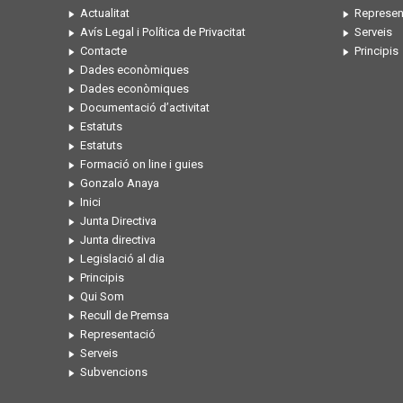
Actualitat
Represen
Avís Legal i Política de Privacitat
Serveis
Contacte
Principis
Dades econòmiques
Dades econòmiques
Documentació d’activitat
Estatuts
Estatuts
Formació on line i guies
Gonzalo Anaya
Inici
Junta Directiva
Junta directiva
Legislació al dia
Principis
Qui Som
Recull de Premsa
Representació
Serveis
Subvencions