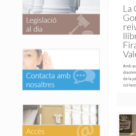
La 
Go
rei
lli
Fir
Val
Amb aq
discrim
de la j
col·lect