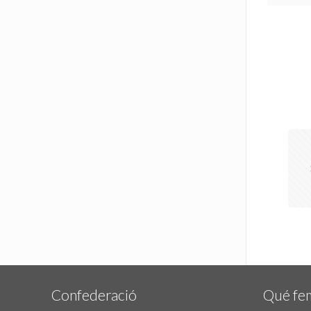
Confederació
Qué fe