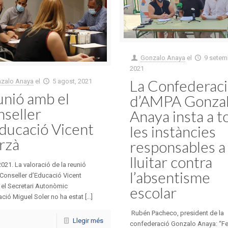
Gonzalo Anaya
el
9 setem
2021
La Confederac
zalo Anaya
el
5 agost, 2021
nió amb el
d’AMPA Gonza
seller
Anaya insta a t
ducació Vicent
les instàncies
rzà
responsables a
lluitar contra
021. La valoració de la reunió
l’absentisme
Conseller d’Educació Vicent
 el Secretari Autonòmic
escolar
ció Miguel Soler no ha estat [...]
Rubén Pacheco, president de la
Llegir més
confederació Gonzalo Anaya: “F