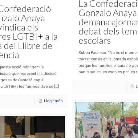
La Confederac
Confederació
Gonzalo Anaya
nzalo Anaya
demana ajornar
vindica els
debat dels tem
bres LGTBI+ a la
escolars
a del Llibre de
ència
Rubén Pacheco: “No és el momen
tractar canvis en la jornada escol
perquè les famílies encara no p
uesta acció rebutgem la
participar en les escoles per les r [.
inació que representa la decisió
utgessa de Castelló cap al
iu LGTBI+ i les famílies diverse [...]
L
Llegir més