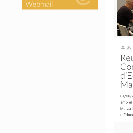
Gon
Reu
Con
d’E
Ma
04/08/2
amb el 
Marzà i
d’Educa