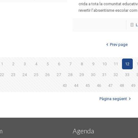
crida a tota la comunitat educativ
revertir l’absentisme escolar com [
L
Prev page
1
2
3
4
5
6
7
8
9
10
11
12
22
23
24
25
26
27
28
29
30
31
32
33
43
44
45
46
47
48
49
Pàgina següent
m
Agenda