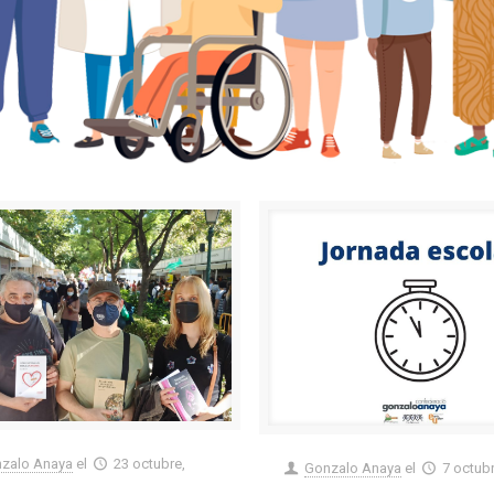
zalo Anaya
el
23 octubre,
Gonzalo Anaya
el
7 octub