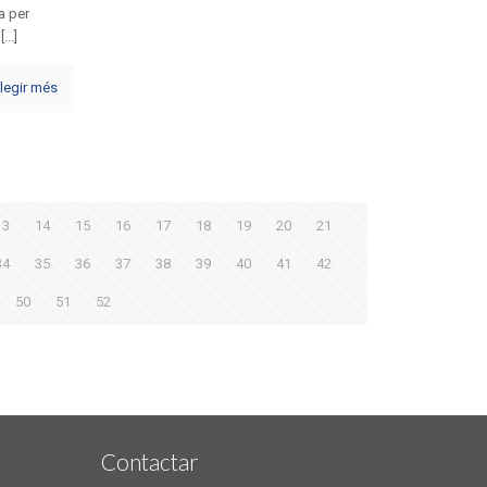
a per
...]
legir més
13
14
15
16
17
18
19
20
21
34
35
36
37
38
39
40
41
42
50
51
52
Contactar