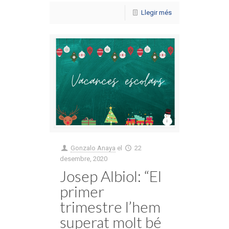
Llegir més
Gonzalo Anaya
el
22
desembre, 2020
Josep Albiol: “El
primer
trimestre l’hem
superat molt bé