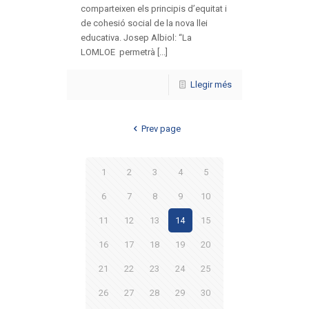
comparteixen els principis d’equitat i
de cohesió social de la nova llei
educativa. Josep Albiol: “La
LOMLOE permetrà [...]
Llegir més
Prev page
1
2
3
4
5
6
7
8
9
10
11
12
13
14
15
16
17
18
19
20
21
22
23
24
25
26
27
28
29
30