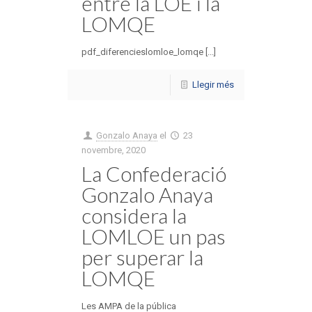
entre la LOE i la
LOMQE
pdf_diferencieslomloe_lomqe [...]
Llegir més
Gonzalo Anaya
el
23
novembre, 2020
La Confederació
Gonzalo Anaya
considera la
LOMLOE un pas
per superar la
LOMQE
Les AMPA de la pública