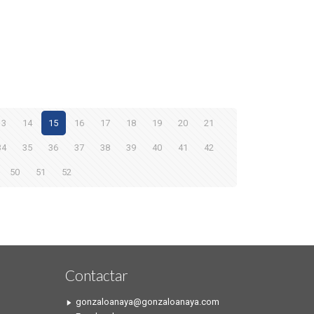
13
14
15
16
17
18
19
20
21
34
35
36
37
38
39
40
41
42
50
51
52
Contactar
gonzaloanaya@gonzaloanaya.com