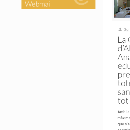
Gon
La 
d’
Ana
edu
pre
tot
san
tot
Amb la 
màxima
que s’a