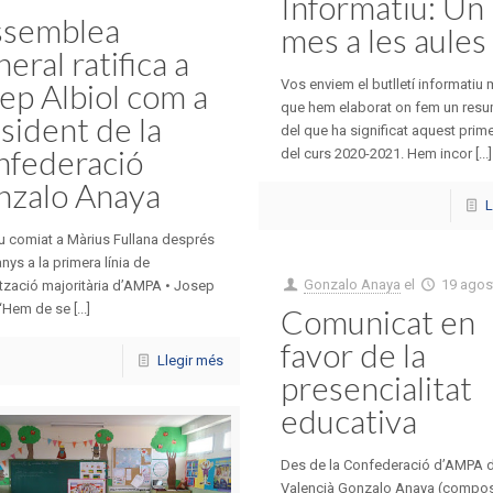
Informatiu: Un
ssemblea
mes a les aules
eral ratifica a
Vos enviem el butlletí informatiu
ep Albiol com a
que hem elaborat on fem un resu
sident de la
del que ha significat aquest prim
nfederació
del curs 2020-2021. Hem incor [...]
nzalo Anaya
L
u comiat a Màrius Fullana després
anys a la primera línia de
Gonzalo Anaya
el
19 agos
ització majoritària d’AMPA • Josep
“Hem de se [...]
Comunicat en
favor de la
Llegir més
presencialitat
educativa
Des de la Confederació d’AMPA d
Valencià Gonzalo Anaya (compos