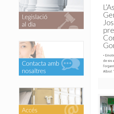
L’A
Gen
Jos
pre
Co
Go
• Emoti
de sis 
l’organ
Albiol: 