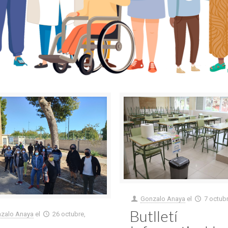
Gonzalo Anaya
el
7 octub
Butlletí
zalo Anaya
el
26 octubre,