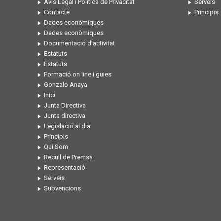
Avís Legal i Política de Privacitat
Serveis
Contacte
Principis
Dades econòmiques
Dades econòmiques
Documentació d’activitat
Estatuts
Estatuts
Formació on line i guies
Gonzalo Anaya
Inici
Junta Directiva
Junta directiva
Legislació al dia
Principis
Qui Som
Recull de Premsa
Representació
Serveis
Subvencions