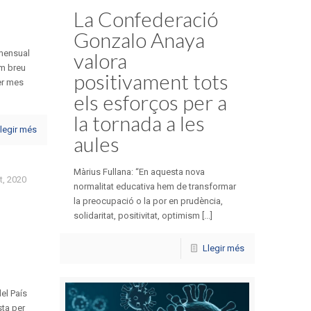
La Confederació
Gonzalo Anaya
 mensual
valora
m breu
positivament tots
er mes
els esforços per a
la tornada a les
legir més
aules
Màrius Fullana: “En aquesta nova
t, 2020
normalitat educativa hem de transformar
la preocupació o la por en prudència,
solidaritat, positivitat, optimism [...]
Llegir més
el País
ta per