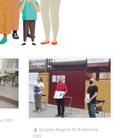
re, 2020
Gonzalo Anaya
el
8 setembre,
2020