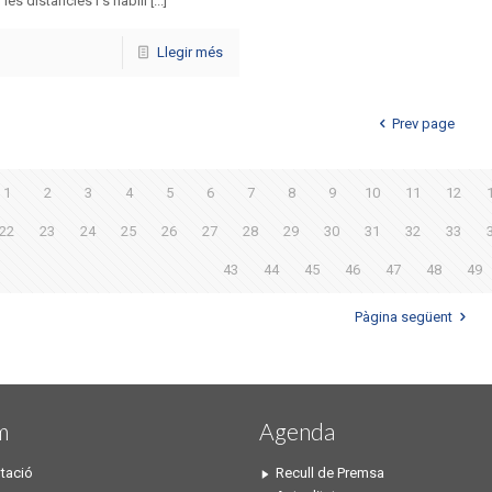
les distàncies i s’habili [...]
Llegir més
Prev page
1
2
3
4
5
6
7
8
9
10
11
12
22
23
24
25
26
27
28
29
30
31
32
33
43
44
45
46
47
48
49
Pàgina següent
m
Agenda
tació
Recull de Premsa