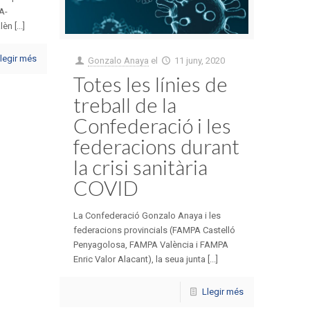
A-
n [...]
legir més
Gonzalo Anaya
el
11 juny, 2020
Totes les línies de
treball de la
Confederació i les
federacions durant
la crisi sanitària
COVID
La Confederació Gonzalo Anaya i les
federacions provincials (FAMPA Castelló
Penyagolosa, FAMPA València i FAMPA
Enric Valor Alacant), la seua junta [...]
Llegir més