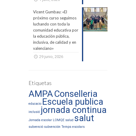
Vicent Gumbau: «El
próximo curso seguimos
luchando con toda la
comunidad educativa por
la educación pública,
inclusiva, de calidad y en
valenciano»
29 junio, 2026
Etiquetas
AMPA
Conselleria
Escuela publica
educacio
jornada continua
inclusió
salut
Jornada escolar
LOMQE
salud
subvenció
subvención
Temps escolars