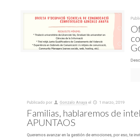
Publ
Of
co
Go
Desca
Publicado por
Gonzalo Anaya
el
1 marzo, 2019
Familias, hablaremos de int
APUNTAOS
Queremos avanzar en la gestión de emociones, por eso, te inv