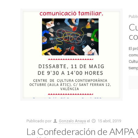
Publ
Cu
co
El p
comun
Cultu
tiemp
Publicado por
Gonzalo Anaya
el
15 abril, 2019
La Confederación de AMPA G