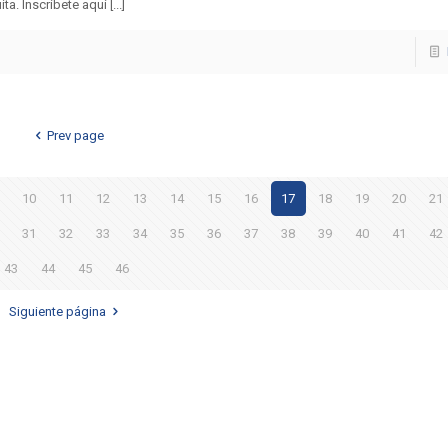
a. Inscríbete aquí [...]
Prev page
10
11
12
13
14
15
16
17
18
19
20
21
31
32
33
34
35
36
37
38
39
40
41
42
43
44
45
46
Siguiente página