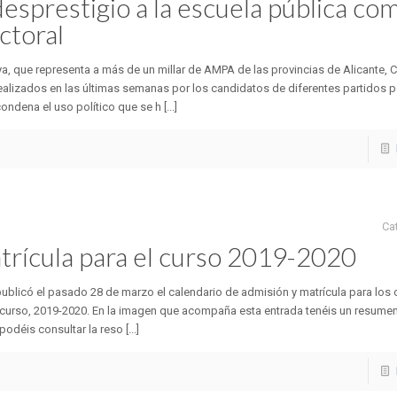
desprestigio a la escuela pública co
ctoral
 que representa a más de un millar de AMPA de las provincias de Alicante, C
realizados en las últimas semanas por los candidatos de diferentes partidos p
ndena el uso político que se h [...]
Ca
trícula para el curso 2019-2020
 publicó el pasado 28 de marzo el calendario de admisión y matrícula para los
mo curso, 2019-2020. En la imagen que acompaña esta entrada tenéis un resumen
odéis consultar la reso [...]