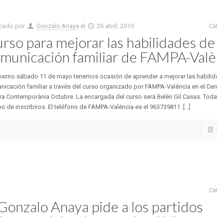
icado por
Gonzalo Anaya
el
26 abril, 2019
Ca
rso para mejorar las habilidades de
municación familiar de FAMPA-Valè
róximo sábado 11 de mayo tenemos ocasión de aprender a mejorar las habili
icación familiar a través del curso organizado por FAMPA-València en el Cen
ra Contemporània Octubre. La encargada del curso será Belén Gil Casas. Todav
o de inscribiros. El teléfono de FAMPA-València es el 963739811. [...]
Ca
onzalo Anaya pide a los partidos