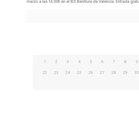
marzo a las 16.30h en el IES Benlliure de València. Entrada gratuit
1
2
3
4
5
6
7
8
9
22
23
24
25
26
27
28
29
30