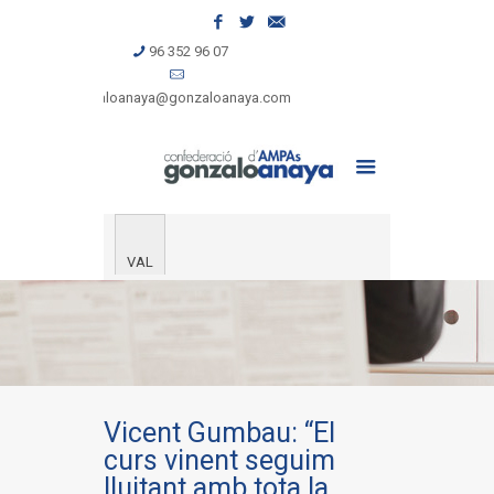
96 352 96 07
gonzaloanaya@gonzaloanaya.com
VAL
Vicent Gumbau: “El
curs vinent seguim
lluitant amb tota la