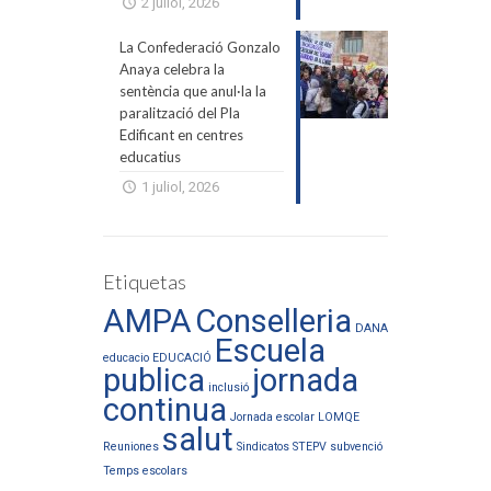
2 juliol, 2026
La Confederació Gonzalo
Anaya celebra la
sentència que anul·la la
paralització del Pla
Edificant en centres
educatius
1 juliol, 2026
Etiquetas
AMPA
Conselleria
DANA
Escuela
educacio
EDUCACIÓ
publica
jornada
inclusió
continua
Jornada escolar
LOMQE
salut
Reuniones
Sindicatos
STEPV
subvenció
Temps escolars