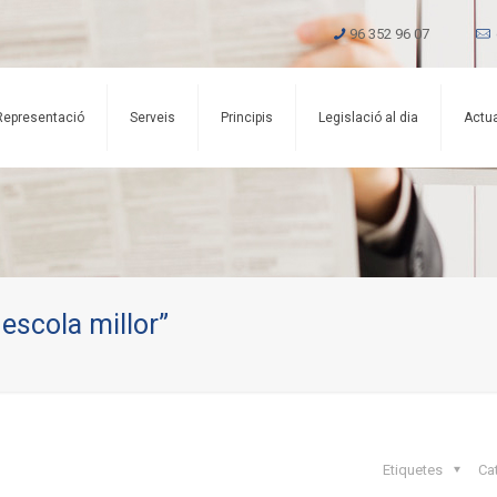
96 352 96 07
Representació
Serveis
Principis
Legislació al dia
Actua
 escola millor”
Etiquetes
Ca