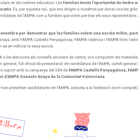
colars en els centres educatius. Les
famílies tenim l’oportunitat de tindre ve
ucatiu
. És, per aquesta raó, que ens dirigim a vosaltres per donar-vos les gràc
candidates de l’AMPA com a famílies que voten per triar els seus representatns 
 novembre per demostrar que les famílies volem una escola millor, part
Anaya, amb FAMPA Castelló Penyagolosa, FAMPA-València i FAMPA Enric Valor
ar-se en millorar la seua escola.
A a les eleccions als consells escolars de centre, vos compartim els materials
eneral, full oficial de presentació de candidatura de l’AMPA, cartell general i 
-vos suport amb la campanya del 23N de
FAMPA Castelló Penyagolosa, FAM
ó d’AMPA Gonzalo Anaya de la Comunitat Valenciana
han presentat candidatures de l’AMPA, adscrita a la federació (nom complet)