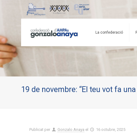
La confederació
19 de novembre: “El teu vot fa una
Publicat per
Gonzalo Anaya
el
16 octubre, 2025