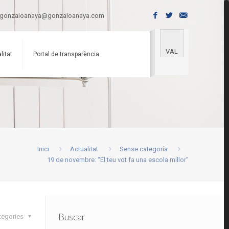
gonzaloanaya@gonzaloanaya.com
VAL
litat
Portal de transparència
Inici
Actualitat
Sense categoría
19 de novembre: “El teu vot fa una escola millor”
Buscar
tegories