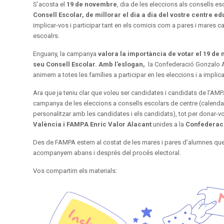
S’acosta el
19 de novembre
, dia de les eleccions als consells es
Consell Escolar, de millorar el dia a dia del vostre centre ed
implicar-vos i participar tant en els comicis com a pares i mares 
escoalrs.
Enguany, la campanya
valora la importància de votar el 19 de
seu Consell Escolar. Amb l’eslogan,
la Confederació Gonzalo 
animem a totes les famílies a participar en les eleccions i a implic
Ara que ja teniu clar que voleu ser candidates i candidats de l’AMP
campanya de les eleccions a consells escolars de centre (calendari g
personalitzar amb les candidates i els candidats), tot per donar
València i FAMPA Enric Valor Alacant
unides
a la
Confederaci
Des de FAMPA estem al costat de les mares i pares d’alumnes que 
acompanyem abans i després del procés electoral.
Vos compartim els materials: