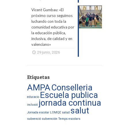
Vicent Gumbau: «El
próximo curso seguimos
luchando con toda la
comunidad educativa por
la educación pública,
inclusiva, de calidad y en
valenciano»
29 junio, 2026
Etiquetas
AMPA
Conselleria
Escuela publica
educacio
jornada continua
inclusió
salut
Jornada escolar
LOMQE
salud
subvenció
subvención
Temps escolars