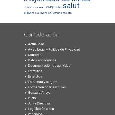
inclusió
salut
Jornada escolar
LOMQE
salud
subvenció
subvención
Temps escolars
Confederación
Actualidad
Aviso Legal y Política de Privacidad
Contacto
Datos económicos
Documentación de actividad
Estatutos
Estatutos
Estructura y cargos
Formación on line y guías
Gonzalo Anaya
Inicio
Junta Directiva
Legislación al dia
Principios