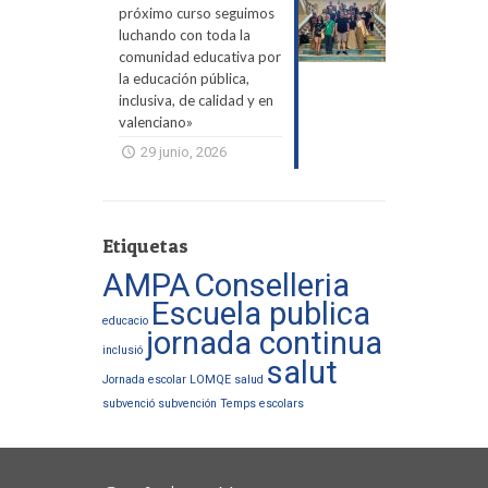
próximo curso seguimos
luchando con toda la
comunidad educativa por
la educación pública,
inclusiva, de calidad y en
valenciano»
29 junio, 2026
Etiquetas
AMPA
Conselleria
Escuela publica
educacio
jornada continua
inclusió
salut
Jornada escolar
LOMQE
salud
subvenció
subvención
Temps escolars