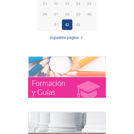
31
32
33
34
35
36
37
38
39
40
41
42
43
Siguiente página