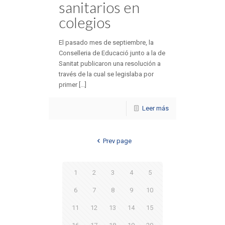
sanitarios en
colegios
El pasado mes de septiembre, la
Conselleria de Educació junto a la de
Sanitat publicaron una resolución a
través de la cual se legislaba por
primer [...]
Leer más
Prev page
1
2
3
4
5
6
7
8
9
10
11
12
13
14
15