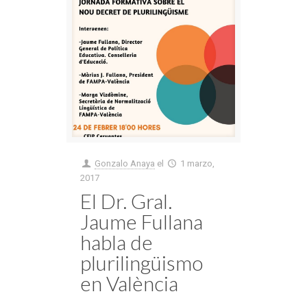
Gonzalo Anaya
el
1 marzo,
2017
El Dr. Gral.
Jaume Fullana
habla de
plurilingüismo
en València