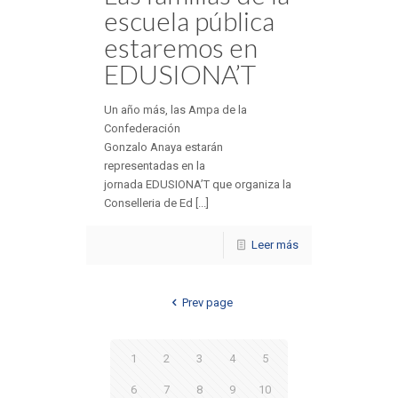
escuela pública
estaremos en
EDUSIONA’T
Un año más, las Ampa de la
Confederación
Gonzalo Anaya estarán
representadas en la
jornada EDUSIONA’T que organiza la
Conselleria de Ed [...]
Leer más
Prev page
1
2
3
4
5
6
7
8
9
10