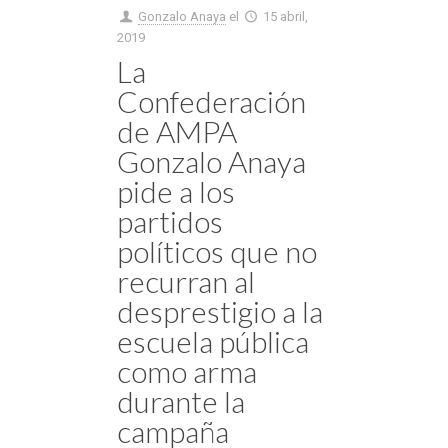
Gonzalo Anaya
el
15 abril,
2019
La
Confederación
de AMPA
Gonzalo Anaya
pide a los
partidos
políticos que no
recurran al
desprestigio a la
escuela pública
como arma
durante la
campaña