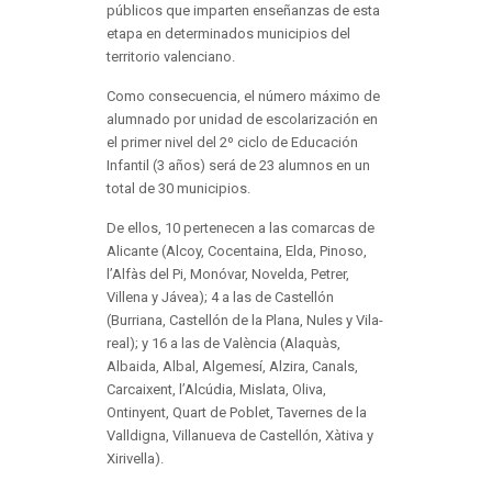
públicos que imparten enseñanzas de esta
etapa en determinados municipios del
territorio valenciano.
Como consecuencia, el número máximo de
alumnado por unidad de escolarización en
el primer nivel del 2º ciclo de Educación
Infantil (3 años) será de 23 alumnos en un
total de 30 municipios.
De ellos, 10 pertenecen a las comarcas de
Alicante (Alcoy, Cocentaina, Elda, Pinoso,
l’Alfàs del Pi, Monóvar, Novelda, Petrer,
Villena y Jávea); 4 a las de Castellón
(Burriana, Castellón de la Plana, Nules y Vila-
real); y 16 a las de València (Alaquàs,
Albaida, Albal, Algemesí, Alzira, Canals,
Carcaixent, l’Alcúdia, Mislata, Oliva,
Ontinyent, Quart de Poblet, Tavernes de la
Valldigna, Villanueva de Castellón, Xàtiva y
Xirivella).