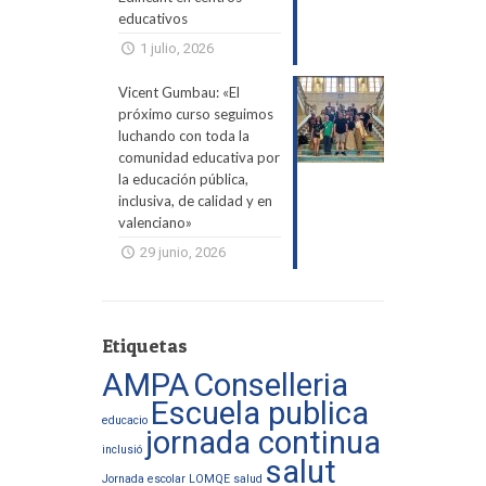
educativos
1 julio, 2026
Vicent Gumbau: «El
próximo curso seguimos
luchando con toda la
comunidad educativa por
la educación pública,
inclusiva, de calidad y en
valenciano»
29 junio, 2026
Etiquetas
AMPA
Conselleria
Escuela publica
educacio
jornada continua
inclusió
salut
Jornada escolar
LOMQE
salud