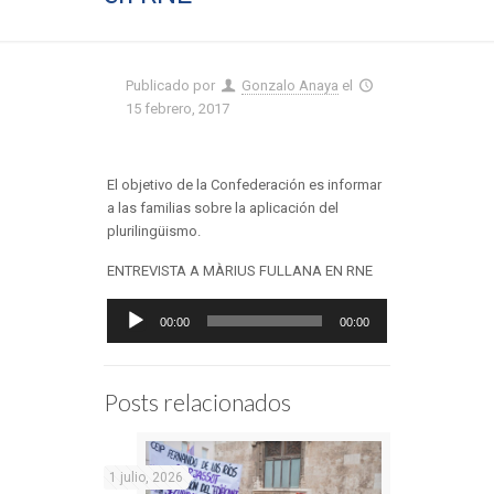
Publicado por
Gonzalo Anaya
el
15 febrero, 2017
El objetivo de la Confederación es informar
a las familias sobre la aplicación del
plurilingüismo.
ENTREVISTA A MÀRIUS FULLANA EN RNE
Reproductor
00:00
00:00
de
audio
Posts relacionados
1 julio, 2026