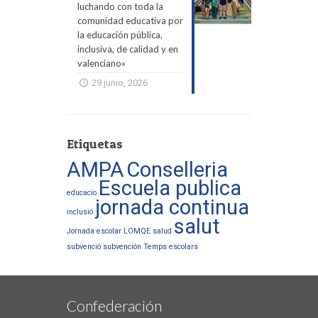
luchando con toda la
comunidad educativa por
la educación pública,
inclusiva, de calidad y en
valenciano»
29 junio, 2026
Etiquetas
AMPA
Conselleria
Escuela publica
educacio
jornada continua
inclusió
salut
Jornada escolar
LOMQE
salud
subvenció
subvención
Temps escolars
Confederación