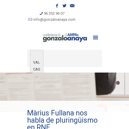
96 352 96 07
info@gonzaloanaya.com
VAL
CAS
Màrius Fullana nos
habla de pluringüismo
en RNE