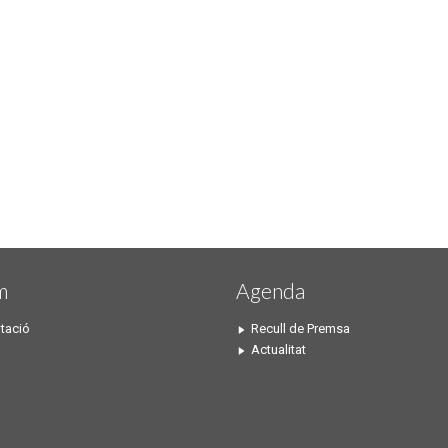
m
Agenda
tació
Recull de Premsa
Actualitat