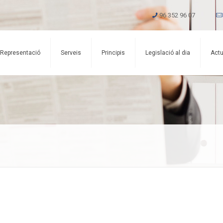
96 352 96 07
Representació
Serveis
Principis
Legislació al dia
Actu