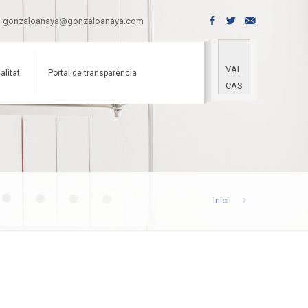
gonzaloanaya@gonzaloanaya.com
VAL
alitat
Portal de transparència
CAS
Inici