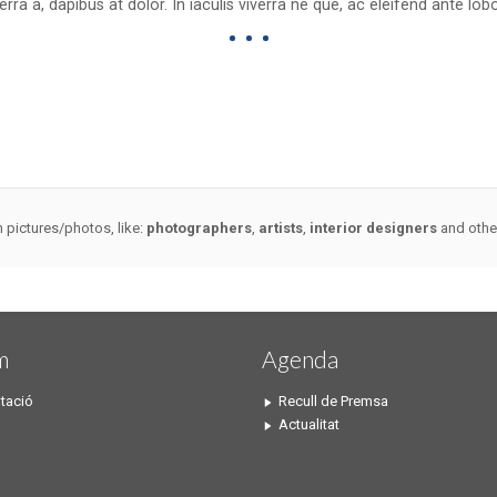
erra a, dapibus at dolor. In iaculis viverra ne que, ac eleifend ante lobo
h pictures/photos, like:
photographers
,
artists
,
interior designers
and othe
m
Agenda
tació
Recull de Premsa
Actualitat