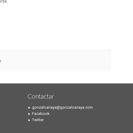
rtis.
r.
Contactar
gonzaloanaya@gonzaloanaya.com
Facebook
Twitter