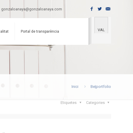
gonzaloanaya@gonzaloanaya.com
VAL
alitat
Portal de transparència
Inici
Be|portfolio
Etiquetes
Categories