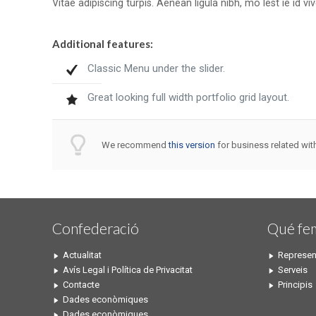
Vitae adipiscing turpis. Aenean ligula nibh, mo lest ie id viv
Additional features:
Classic Menu under the slider.
Great looking full width portfolio grid layout.
We recommend
this version
for business related wit
Confederació
Qué fe
Actualitat
Represen
Avís Legal i Política de Privacitat
Serveis
Contacte
Principis
Dades econòmiques
Dades econòmiques