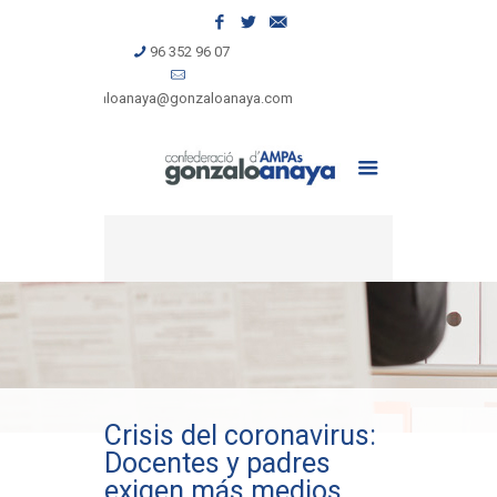
96 352 96 07
gonzaloanaya@gonzaloanaya.com
Crisis del coronavirus:
Docentes y padres
exigen más medios