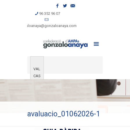
96 352 96 07
gonzaloanaya@gonzaloanaya.com
VAL
CAS
avaluacio_01062026-1