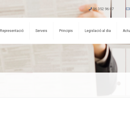
96 352 96 07
Representació
Serveis
Principis
Legislació al dia
Actu