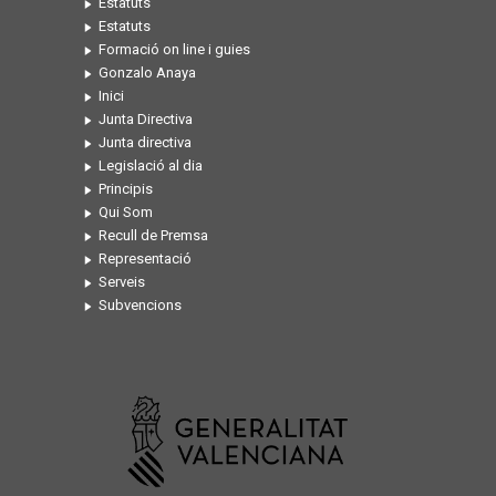
Estatuts
Estatuts
Formació on line i guies
Gonzalo Anaya
Inici
Junta Directiva
Junta directiva
Legislació al dia
Principis
Qui Som
Recull de Premsa
Representació
Serveis
Subvencions