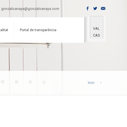
gonzaloanaya@gonzaloanaya.com
VAL
alitat
Portal de transparència
CAS
Inici