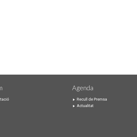
m
Agenda
tació
Recull de Premsa
Actualitat