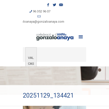
96 352 96 07
gonzaloanaya@gonzaloanaya.com
VAL
CAS
20251129_134421