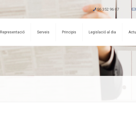
96 352 96 07
Representació
Serveis
Principis
Legislació al dia
Actu