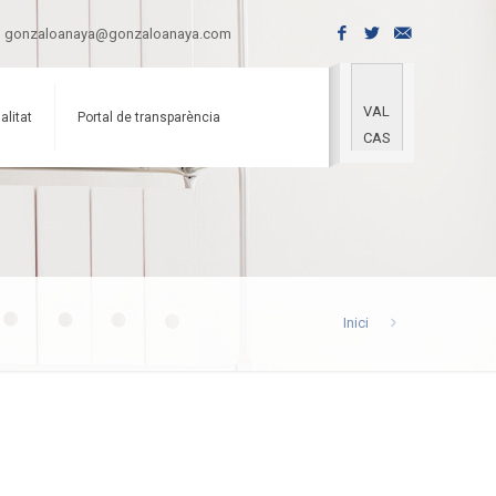
gonzaloanaya@gonzaloanaya.com
VAL
alitat
Portal de transparència
CAS
Inici