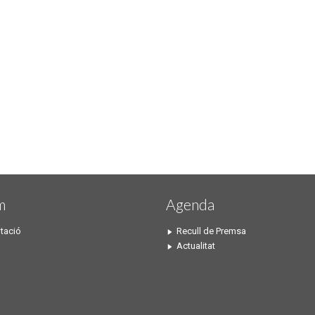
m
Agenda
tació
Recull de Premsa
Actualitat