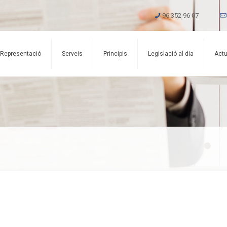
96 352 96 07
Representació
Serveis
Principis
Legislació al dia
Actu