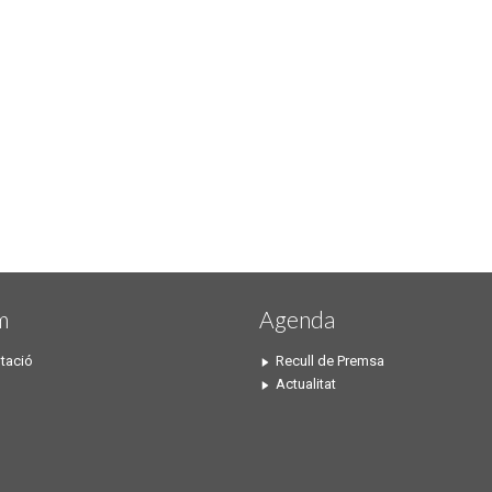
m
Agenda
tació
Recull de Premsa
Actualitat