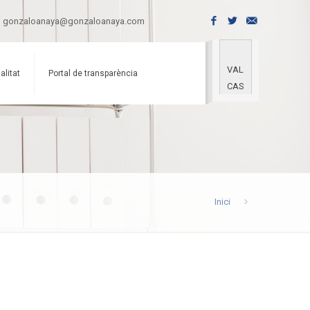
gonzaloanaya@gonzaloanaya.com
VAL
alitat
Portal de transparència
CAS
Inici