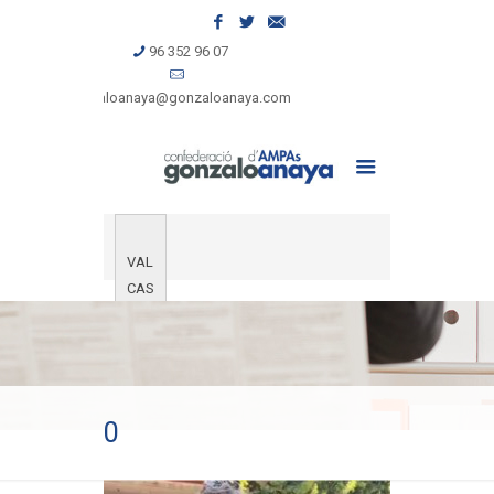
96 352 96 07
gonzaloanaya@gonzaloanaya.com
VAL
CAS
0