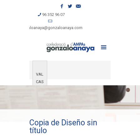
96 352 96 07
gonzaloanaya@gonzaloanaya.com
VAL
CAS
Copia de Diseño sin
título