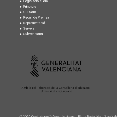
Legislació al dia
Principis
Qui Som
Recull de Premsa
Representació
Serveis
Subvencions
© 2020 Confederació Gonzalo Anaya - Plaça Portal Nou, 2 baix d