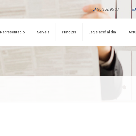
96 352 96 07
Representació
Serveis
Principis
Legislació al dia
Actu