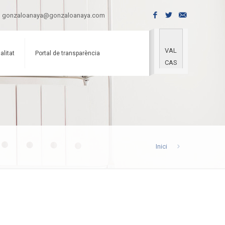
gonzaloanaya@gonzaloanaya.com
VAL
alitat
Portal de transparència
CAS
Inici