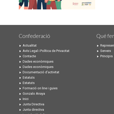
Confederació
Qué fe
Actualitat
Represen
Avís Legal i Política de Privacitat
Serveis
Contacte
Principis
Dades econòmiques
Dades econòmiques
Documentació d’activitat
Estatuts
Estatuts
Formació on line i guies
Gonzalo Anaya
Inici
Junta Directiva
Junta directiva