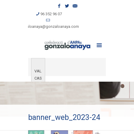
96 352 96 07
gonzaloanaya@gonzaloanaya.com
VAL
CAS
banner_web_2023-24