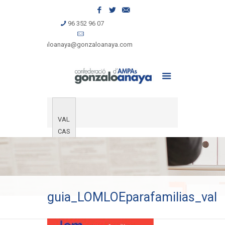
96 352 96 07
gonzaloanaya@gonzaloanaya.com
VAL
CAS
guia_LOMLOEparafamilias_val