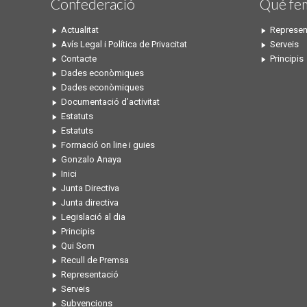
Confederació
Qué fe
Actualitat
Represen
Avís Legal i Política de Privacitat
Serveis
Contacte
Principis
Dades econòmiques
Dades econòmiques
Documentació d’activitat
Estatuts
Estatuts
Formació on line i guies
Gonzalo Anaya
Inici
Junta Directiva
Junta directiva
Legislació al dia
Principis
Qui Som
Recull de Premsa
Representació
Serveis
Subvencions