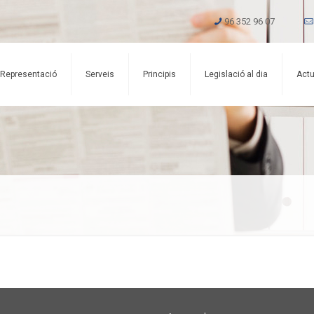
96 352 96 07
Representació
Serveis
Principis
Legislació al dia
Actu