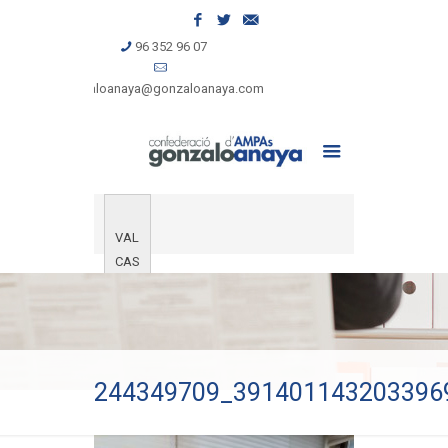
96 352 96 07
gonzaloanaya@gonzaloanaya.com
VAL
CAS
244349709_391401143203396