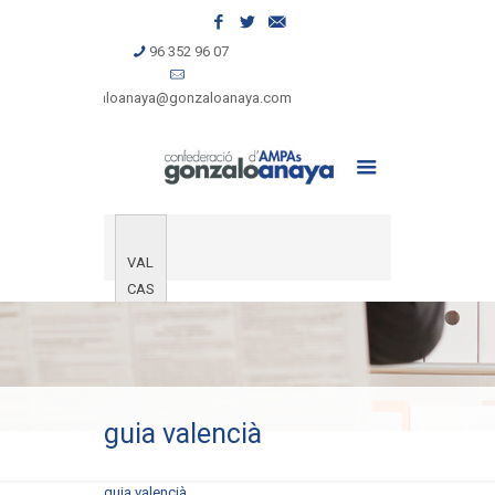
96 352 96 07
gonzaloanaya@gonzaloanaya.com
VAL
CAS
guia valencià
guia valencià