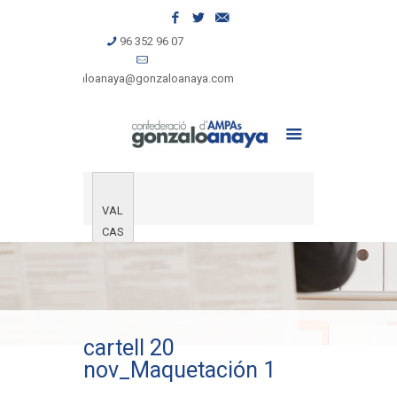
96 352 96 07
gonzaloanaya@gonzaloanaya.com
VAL
CAS
cartell 20
nov_Maquetación 1