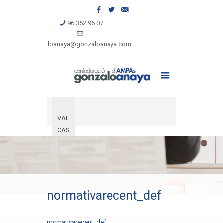
96 352 96 07
gonzaloanaya@gonzaloanaya.com
VAL
CAS
normativarecent_def
normativarecent_def