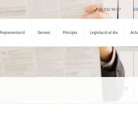
96 352 96 07
Representació
Serveis
Principis
Legislació al dia
Actu