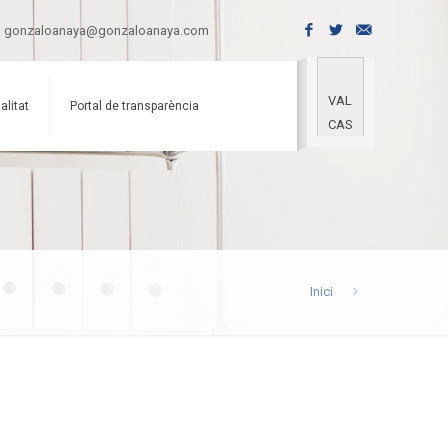
gonzaloanaya@gonzaloanaya.com
VAL
alitat
Portal de transparència
CAS
Inici