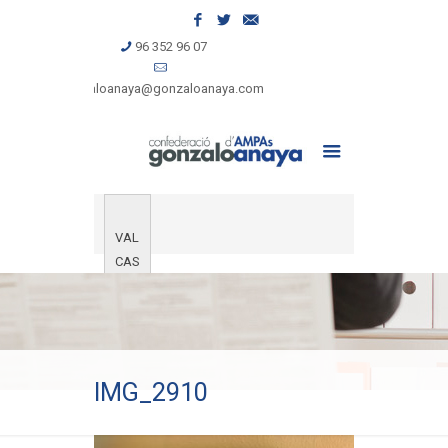
96 352 96 07
gonzaloanaya@gonzaloanaya.com
VAL
CAS
IMG_2910