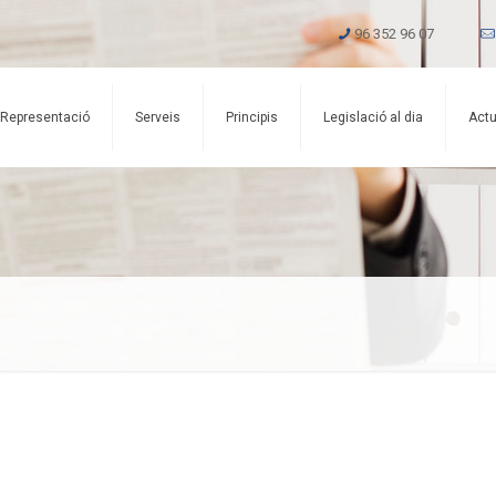
96 352 96 07
Representació
Serveis
Principis
Legislació al dia
Actu