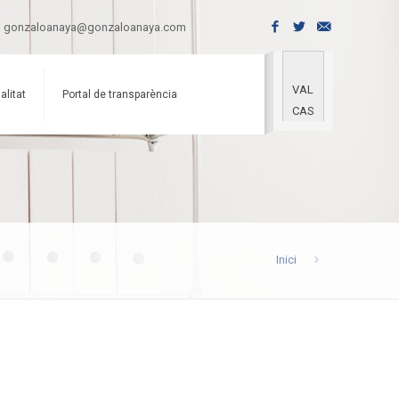
gonzaloanaya@gonzaloanaya.com
VAL
alitat
Portal de transparència
CAS
Inici