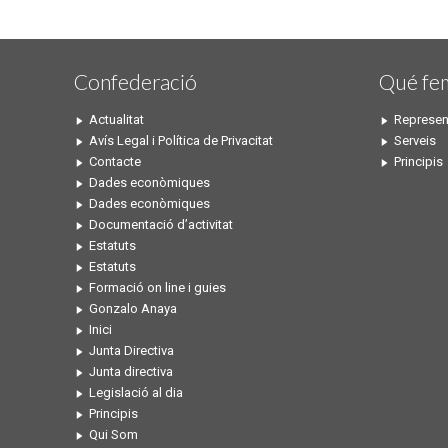
Confederació
Qué fe
Actualitat
Represen
Avís Legal i Política de Privacitat
Serveis
Contacte
Principis
Dades econòmiques
Dades econòmiques
Documentació d’activitat
Estatuts
Estatuts
Formació on line i guies
Gonzalo Anaya
Inici
Junta Directiva
Junta directiva
Legislació al dia
Principis
Qui Som