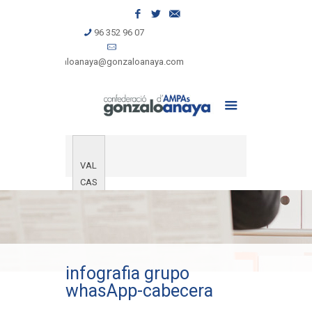
96 352 96 07
gonzaloanaya@gonzaloanaya.com
VAL
CAS
infografia grupo
whasApp-cabecera