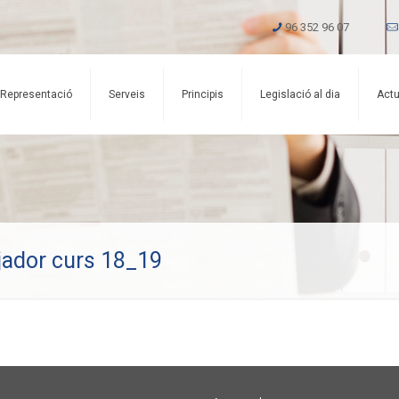
96 352 96 07
Representació
Serveis
Principis
Legislació al dia
Actu
jador curs 18_19