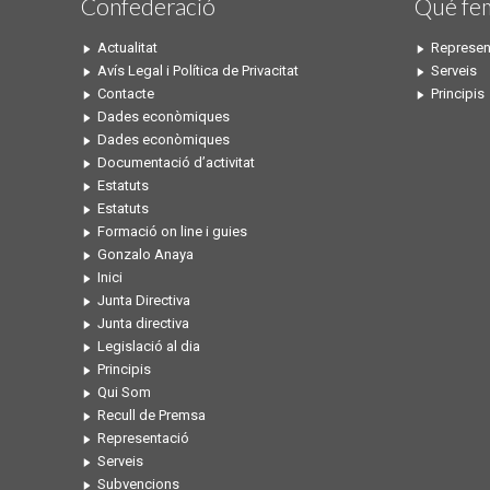
Confederació
Qué fe
Actualitat
Represen
Avís Legal i Política de Privacitat
Serveis
Contacte
Principis
Dades econòmiques
Dades econòmiques
Documentació d’activitat
Estatuts
Estatuts
Formació on line i guies
Gonzalo Anaya
Inici
Junta Directiva
Junta directiva
Legislació al dia
Principis
Qui Som
Recull de Premsa
Representació
Serveis
Subvencions