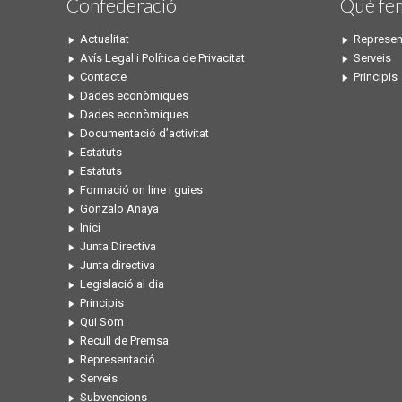
Confederació
Qué fe
Actualitat
Represen
Avís Legal i Política de Privacitat
Serveis
Contacte
Principis
Dades econòmiques
Dades econòmiques
Documentació d’activitat
Estatuts
Estatuts
Formació on line i guies
Gonzalo Anaya
Inici
Junta Directiva
Junta directiva
Legislació al dia
Principis
Qui Som
Recull de Premsa
Representació
Serveis
Subvencions