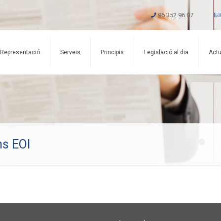
96 352 96 07
Representació
Serveis
Principis
Legislació al dia
Actu
ns EOI