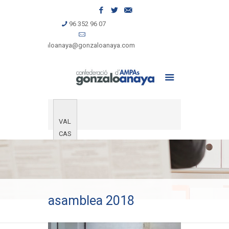
96 352 96 07
gonzaloanaya@gonzaloanaya.com
VAL
CAS
asamblea 2018